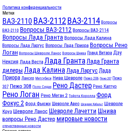
Политика конфиденциальности
Метки
ВАЗ-2112
ВАЗ-2114
ВАЗ-2110
Вопросы
Вопросы ВАЗ-2112
Вопросы ВАЗ-2114
ВАЗ-2110
Вопросы Лада Гранта
Вопросы Лада Калина
Вопросы Рено
Вопросы Лада Ларгус
Вопросы Лада Приора
Логан
Дэу
Гранд Витара
Вопросы Шевроле Ланос
Вопросы Шнива
Лада Гранта
Лада Гранта
Нексия
Лада Веста
Лада Калина
дилеры
Лада Ларгус
Лада
Приора
Нива Шевроле
Лансер
Пежо
Пежо 206
Митсубиси
Пежо 207
Рено Дастер
Пежо 308
Рено Каптур
307
Поло Седан
Рено Логан
Форд
Рено Меган 2
Тойота Королла
Фокус 2
Шевроле
Форд Фьюжн
Шевроле Авео
Шевроле Кобальт
Шнива
Шевроле Лачетти
Шевроле Ланос
Круз
мировые новости
вопросы Рено Дастер
отечественные новости