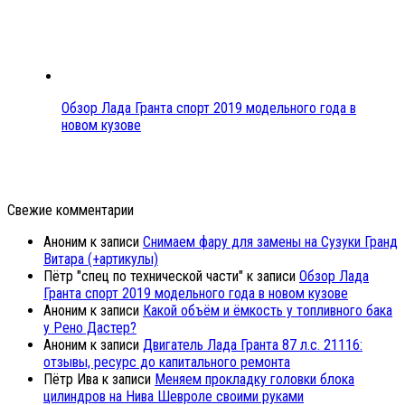
Обзор Лада Гранта спорт 2019 модельного года в
новом кузове
Свежие комментарии
Аноним
к записи
Снимаем фару для замены на Сузуки Гранд
Витара (+артикулы)
Пётр "спец по технической части"
к записи
Обзор Лада
Гранта спорт 2019 модельного года в новом кузове
Аноним
к записи
Какой объём и ёмкость у топливного бака
у Рено Дастер?
Аноним
к записи
Двигатель Лада Гранта 87 л.с. 21116:
отзывы, ресурс до капитального ремонта
Пётр Ива
к записи
Меняем прокладку головки блока
цилиндров на Нива Шевроле своими руками