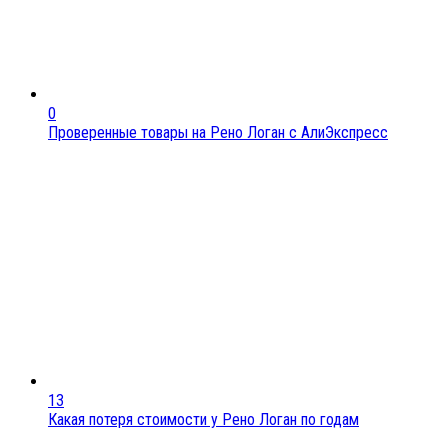
0
Проверенные товары на Рено Логан с АлиЭкспресс
13
Какая потеря стоимости у Рено Логан по годам