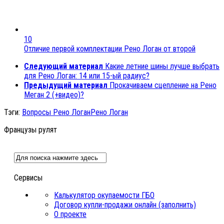
10
Отличие первой комплектации Рено Логан от второй
Следующий материал
Какие летние шины лучше выбрать
для Рено Логан: 14 или 15-ый радиус?
Предыдущий материал
Прокачиваем сцепление на Рено
Меган 2 (+видео)?
Тэги:
Вопросы Рено Логан
Рено Логан
Французы рулят
Сервисы
Калькулятор окупаемости ГБО
Договор купли-продажи онлайн (заполнить)
О проекте