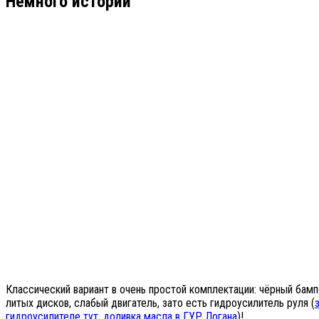
Немного истории
Классический вариант в очень простой комплектации: чёрный бамп
литых дисков, слабый двигатель, зато есть гидроусилитель руля (
гидроусилителе тут
,
доливка масла в ГУР Логана
)!