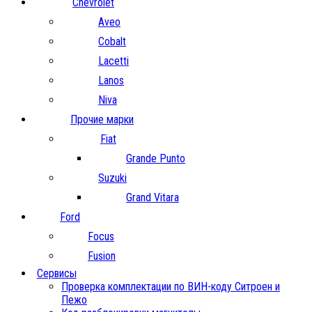
Chevrolet
Aveo
Cobalt
Lacetti
Lanos
Niva
Прочие марки
Fiat
Grande Punto
Suzuki
Grand Vitara
Ford
Focus
Fusion
Сервисы
Проверка комплектации по ВИН-коду Ситроен и
Пежо