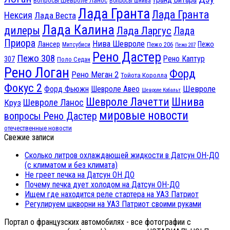
Вопросы Шевроле Ланос
Вопросы Шнива
Лада Гранта
Лада Гранта
Нексия
Лада Веста
Лада Калина
дилеры
Лада Ларгус
Лада
Приора
Нива Шевроле
Лансер
Пежо
Пежо 206
Митсубиси
Пежо 207
Рено Дастер
Пежо 308
Рено Каптур
307
Поло Седан
Рено Логан
Форд
Рено Меган 2
Тойота Королла
Фокус 2
Шевроле
Форд Фьюжн
Шевроле Авео
Шевроле Кобальт
Шнива
Шевроле Лачетти
Шевроле Ланос
Круз
мировые новости
вопросы Рено Дастер
отечественные новости
Свежие записи
Сколько литров охлаждающей жидкости в Датсун ОН-ДО
(с климатом и без климата)
Не греет печка на Датсун ОН ДО
Почему печка дует холодом на Датсун ОН-ДО
Ищем где находится реле стартера на УАЗ Патриот
Регулируем шкворни на УАЗ Патриот своими руками
Портал о французских автомобилях - все фотографии с