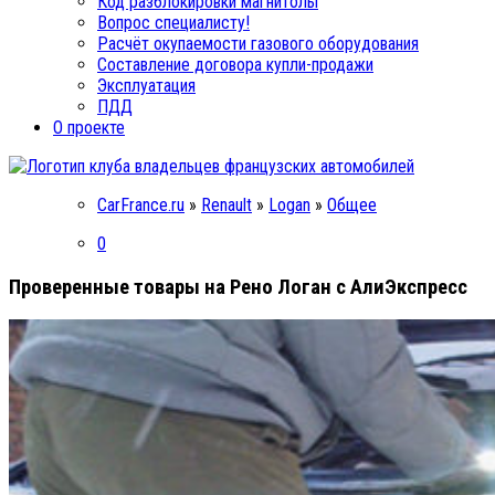
Код разблокировки магнитолы
Вопрос специалисту!
Расчёт окупаемости газового оборудования
Составление договора купли-продажи
Эксплуатация
ПДД
О проекте
CarFrance.ru
»
Renault
»
Logan
»
Общее
0
Проверенные товары на Рено Логан с АлиЭкспресс