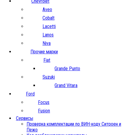
Chevrolet
Aveo
Cobalt
Lacetti
Lanos
Niva
Прочие марки
Fiat
Grande Punto
Suzuki
Grand Vitara
Ford
Focus
Fusion
Сервисы
Проверка комплектации по ВИН-коду Ситроен и
Пежо