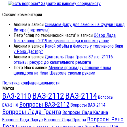
Свежие комментарии
Аноним
к записи
Снимаем фару для замены на Сузуки Гранд
Витара (+артикулы)
Пётр "спец по технической части"
к записи
Обзор Лада
Гранта спорт 2019 модельного года в новом кузове
Аноним
к записи
Какой объём и ёмкость у топливного бака
у Рено Дастер?
Аноним
к записи
Двигатель Лада Гранта 87 л.с. 21116:
отзывы, ресурс до капитального ремонта
Пётр Ива
к записи
Меняем прокладку головки блока
цилиндров на Нива Шевроле своими руками
Политика конфиденциальности
Метки
ВАЗ-2112
ВАЗ-2114
ВАЗ-2110
Вопросы
Вопросы ВАЗ-2112
Вопросы ВАЗ-2114
ВАЗ-2110
Вопросы Лада Гранта
Вопросы Лада Калина
Вопросы Рено
Вопросы Лада Ларгус
Вопросы Лада Приора
Логан
Дэу
Гранд Витара