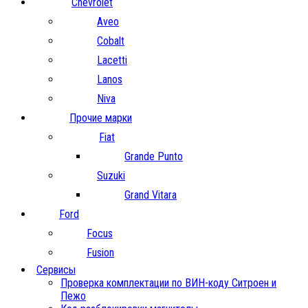
Chevrolet
Aveo
Cobalt
Lacetti
Lanos
Niva
Прочие марки
Fiat
Grande Punto
Suzuki
Grand Vitara
Ford
Focus
Fusion
Сервисы
Проверка комплектации по ВИН-коду Ситроен и
Пежо