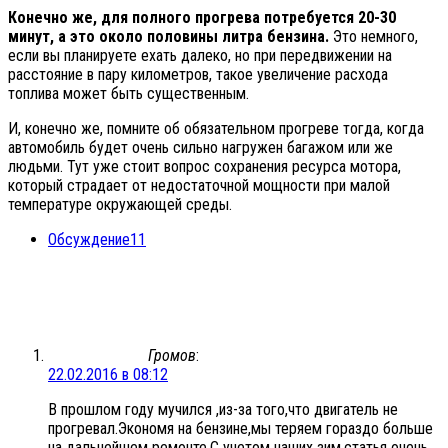
Конечно же, для полного прогрева потребуется 20-30
минут, а это около половины литра бензина.
Это немного,
если вы планируете ехать далеко, но при передвижении на
расстояние в пару километров, такое увеличение расхода
топлива может быть существенным.
И, конечно же, помните об обязательном прогреве тогда, когда
автомобиль будет очень сильно нагружен багажом или же
людьми. Тут уже стоит вопрос сохранения ресурса мотора,
который страдает от недостаточной мощности при малой
температуре окружающей среды.
Обсуждение
11
Громов
:
22.02.2016 в 08:12
В прошлом году мучился ,из-за того,что двигатель не
прогревал.Экономя на бензине,мы теряем гораздо больше
на дальнейшем ремонте.С учетом наших зим,статья очень