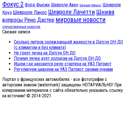
Фокус 2
Шевроле
Форд Фьюжн
Шевроле Авео
Шевроле Кобальт
Шнива
Шевроле Лачетти
Шевроле Ланос
Круз
мировые новости
вопросы Рено Дастер
отечественные новости
Свежие записи
Сколько литров охлаждающей жидкости в Датсун ОН-ДО
(с климатом и без климата)
Не греет печка на Датсун ОН ДО
Почему печка дует холодом на Датсун ОН-ДО
Ищем где находится реле стартера на УАЗ Патриот
Регулируем шкворни на УАЗ Патриот своими руками
Портал о французских автомобилях - все фотографии с
авторским знаком (watermark) защищены НОТАРИАЛЬНО! При
копировании материалов с сайта обязательно указывать ссылку
на источник! © 2014-2021