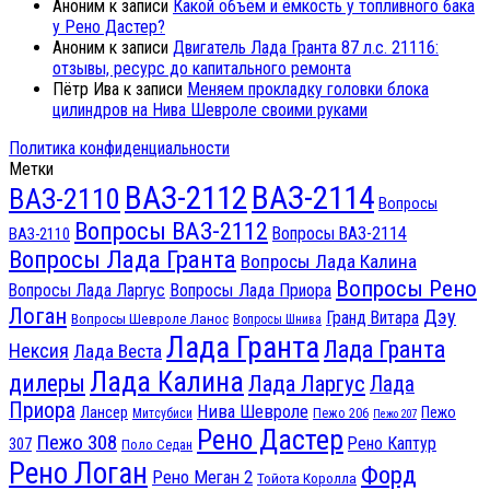
Аноним
к записи
Какой объём и ёмкость у топливного бака
у Рено Дастер?
Аноним
к записи
Двигатель Лада Гранта 87 л.с. 21116:
отзывы, ресурс до капитального ремонта
Пётр Ива
к записи
Меняем прокладку головки блока
цилиндров на Нива Шевроле своими руками
Политика конфиденциальности
Метки
ВАЗ-2112
ВАЗ-2114
ВАЗ-2110
Вопросы
Вопросы ВАЗ-2112
Вопросы ВАЗ-2114
ВАЗ-2110
Вопросы Лада Гранта
Вопросы Лада Калина
Вопросы Рено
Вопросы Лада Ларгус
Вопросы Лада Приора
Логан
Дэу
Гранд Витара
Вопросы Шевроле Ланос
Вопросы Шнива
Лада Гранта
Лада Гранта
Нексия
Лада Веста
Лада Калина
дилеры
Лада Ларгус
Лада
Приора
Нива Шевроле
Лансер
Пежо
Пежо 206
Митсубиси
Пежо 207
Рено Дастер
Пежо 308
Рено Каптур
307
Поло Седан
Рено Логан
Форд
Рено Меган 2
Тойота Королла