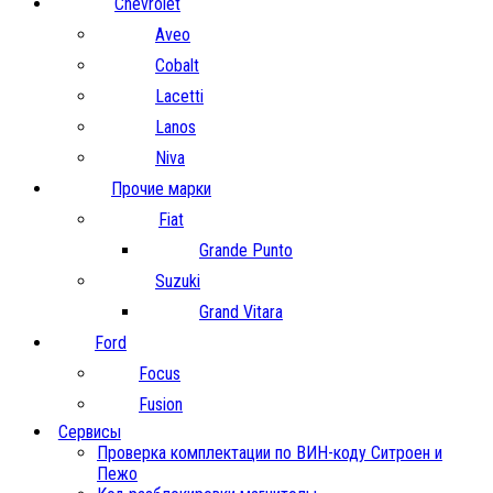
Chevrolet
Aveo
Cobalt
Lacetti
Lanos
Niva
Прочие марки
Fiat
Grande Punto
Suzuki
Grand Vitara
Ford
Focus
Fusion
Сервисы
Проверка комплектации по ВИН-коду Ситроен и
Пежо