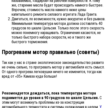
называемых, «задиров» на рабочей поверхности. К тому
же, старение масла будет происходить намного быстрее.
Впрочем, стоимость масла намного ниже цены
капитального ремонта силового агрегата Лада Гранта.
Двигаться, по возможности, нужно аккуратно и без рывков.
Минимальная температура мотора должна составлять 40
градусов по шкале Цельсия. Только после этого скорость
можно понемногу наращивать. Ограничения касаются, не
только быстрого набора скорости, но и такого же
быстрого торможения.
Прогреваем мотор правильно (советы)
Так как у нас в стране экологическое законодательство развито
не очень сильно, то прогревать мотор у автомобиля есть смысл.
От одного прогрева легковушки ничего не изменится, тогда как
вред от «05» Камаза куда больше!
Рекомендуется дождаться, пока температура мотора
поднимется до уровня в 90 градусов по шкале Цельсия.
С
этим могут возникнуть проблемы из-за конструкции
автомобильного термостата и системы охлаждения в целом.
У