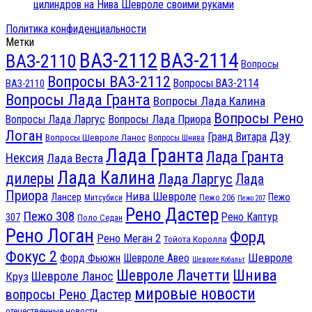
цилиндров на Нива Шевроле своими руками
Политика конфиденциальности
Метки
ВАЗ-2112
ВАЗ-2114
ВАЗ-2110
Вопросы
Вопросы ВАЗ-2112
Вопросы ВАЗ-2114
ВАЗ-2110
Вопросы Лада Гранта
Вопросы Лада Калина
Вопросы Рено
Вопросы Лада Ларгус
Вопросы Лада Приора
Логан
Дэу
Гранд Витара
Вопросы Шевроле Ланос
Вопросы Шнива
Лада Гранта
Лада Гранта
Нексия
Лада Веста
Лада Калина
дилеры
Лада Ларгус
Лада
Приора
Нива Шевроле
Лансер
Пежо
Пежо 206
Митсубиси
Пежо 207
Рено Дастер
Пежо 308
Рено Каптур
307
Поло Седан
Рено Логан
Форд
Рено Меган 2
Тойота Королла
Фокус 2
Шевроле
Форд Фьюжн
Шевроле Авео
Шевроле Кобальт
Шнива
Шевроле Лачетти
Шевроле Ланос
Круз
мировые новости
вопросы Рено Дастер
отечественные новости