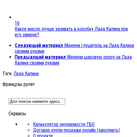
16
Какое масло лучше заливать в коробку Лада Калина при
его замене?
Следующий материал
Меняем глушитель на Лада Калина
своими руками
Предыдущий материал
Меняем шаровую опору на Лада
Калина своими руками
Тэги:
Лада Калина
Французы рулят
Сервисы
Калькулятор окупаемости ГБО
Договор купли-продажи онлайн (заполнить)
О проекте