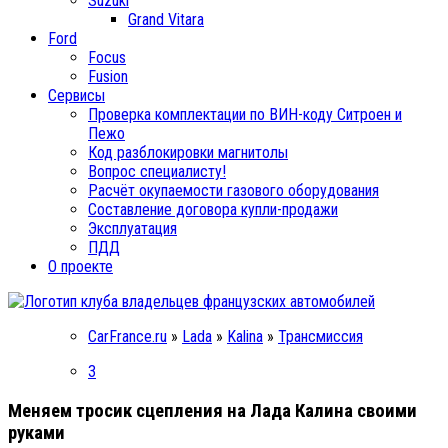
Suzuki
Grand Vitara
Ford
Focus
Fusion
Сервисы
Проверка комплектации по ВИН-коду Ситроен и
Пежо
Код разблокировки магнитолы
Вопрос специалисту!
Расчёт окупаемости газового оборудования
Составление договора купли-продажи
Эксплуатация
ПДД
О проекте
CarFrance.ru
»
Lada
»
Kalina
»
Трансмиссия
3
Меняем тросик сцепления на Лада Калина своими
руками