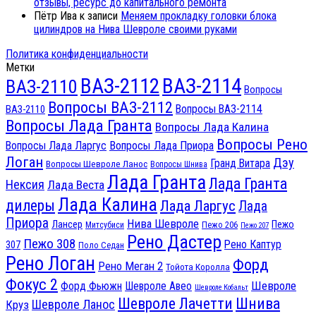
отзывы, ресурс до капитального ремонта
Пётр Ива
к записи
Меняем прокладку головки блока
цилиндров на Нива Шевроле своими руками
Политика конфиденциальности
Метки
ВАЗ-2112
ВАЗ-2114
ВАЗ-2110
Вопросы
Вопросы ВАЗ-2112
Вопросы ВАЗ-2114
ВАЗ-2110
Вопросы Лада Гранта
Вопросы Лада Калина
Вопросы Рено
Вопросы Лада Ларгус
Вопросы Лада Приора
Логан
Дэу
Гранд Витара
Вопросы Шевроле Ланос
Вопросы Шнива
Лада Гранта
Лада Гранта
Нексия
Лада Веста
Лада Калина
дилеры
Лада Ларгус
Лада
Приора
Нива Шевроле
Лансер
Пежо
Пежо 206
Митсубиси
Пежо 207
Рено Дастер
Пежо 308
Рено Каптур
307
Поло Седан
Рено Логан
Форд
Рено Меган 2
Тойота Королла
Фокус 2
Шевроле
Форд Фьюжн
Шевроле Авео
Шевроле Кобальт
Шнива
Шевроле Лачетти
Шевроле Ланос
Круз