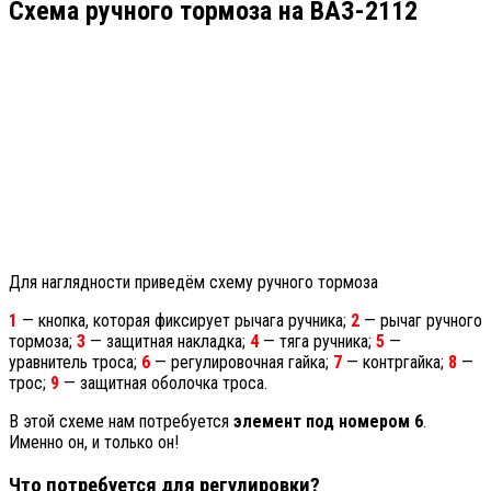
Схема ручного тормоза на ВАЗ-2112
Для наглядности приведём схему ручного тормоза
1
— кнопка, которая фиксирует рычага ручника;
2
— рычаг ручного
тормоза;
3
— защитная накладка;
4
— тяга ручника;
5
—
уравнитель троса;
6
— регулировочная гайка;
7
— контргайка;
8
—
трос;
9
— защитная оболочка троса.
В этой схеме нам потребуется
элемент под номером 6
.
Именно он, и только он!
Что потребуется для регулировки?