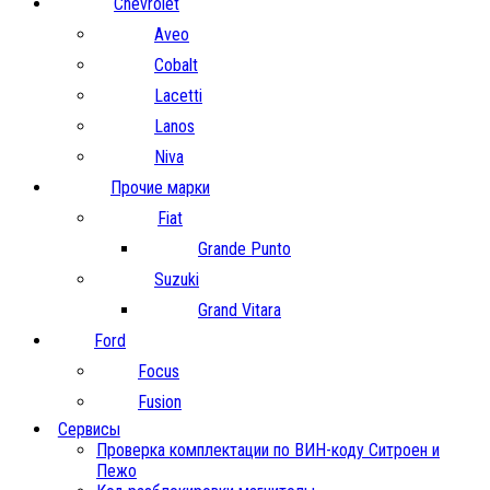
Chevrolet
Aveo
Cobalt
Lacetti
Lanos
Niva
Прочие марки
Fiat
Grande Punto
Suzuki
Grand Vitara
Ford
Focus
Fusion
Сервисы
Проверка комплектации по ВИН-коду Ситроен и
Пежо