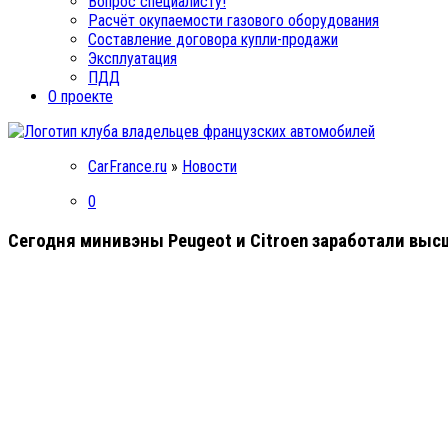
Вопрос специалисту!
Расчёт окупаемости газового оборудования
Составление договора купли-продажи
Эксплуатация
ПДД
О проекте
CarFrance.ru
»
Новости
0
Сегодня минивэны Peugeot и Citroen заработали выс