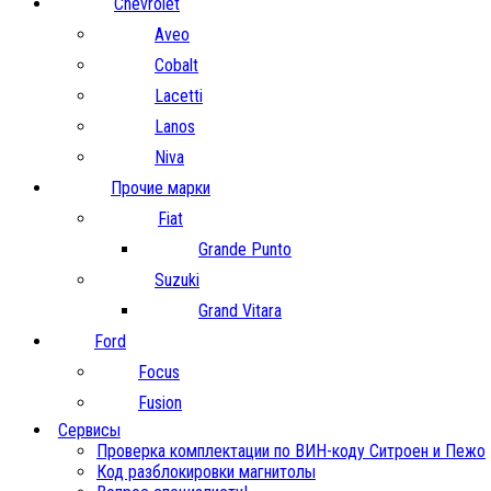
Chevrolet
Aveo
Cobalt
Lacetti
Lanos
Niva
Прочие марки
Fiat
Grande Punto
Suzuki
Grand Vitara
Ford
Focus
Fusion
Сервисы
Проверка комплектации по ВИН-коду Ситроен и Пежо
Код разблокировки магнитолы