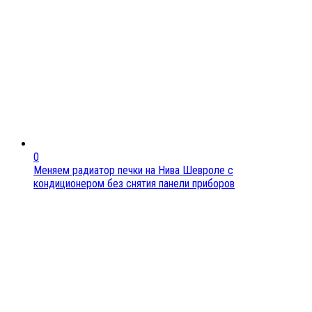
0
Меняем радиатор печки на Нива Шевроле с
кондиционером без снятия панели приборов