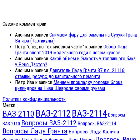
Свежие комментарии
Аноним
к записи
Снимаем фару для замены на Сузуки Гранд
Витара (+артикулы)
Пётр "спец по технической части"
к записи
Обзор Лада
Гранта спорт 2019 модельного года в новом кузове
Аноним
к записи
Какой объём и ёмкость у топливного бака
у Рено Дастер?
Аноним
к записи
Двигатель Лада Гранта 87 л.с. 21116:
отзывы, ресурс до капитального ремонта
Пётр Ива
к записи
Меняем прокладку головки блока
цилиндров на Нива Шевроле своими руками
Политика конфиденциальности
Метки
ВАЗ-2112
ВАЗ-2114
ВАЗ-2110
Вопросы
Вопросы ВАЗ-2112
Вопросы ВАЗ-2114
ВАЗ-2110
Вопросы Лада Гранта
Вопросы Лада Калина
Вопросы Рено
Вопросы Лада Ларгус
Вопросы Лада Приора