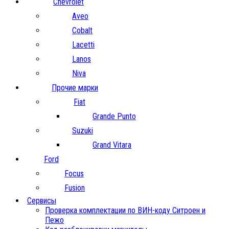
Chevrolet
Aveo
Cobalt
Lacetti
Lanos
Niva
Прочие марки
Fiat
Grande Punto
Suzuki
Grand Vitara
Ford
Focus
Fusion
Сервисы
Проверка комплектации по ВИН-коду Ситроен и
Пежо