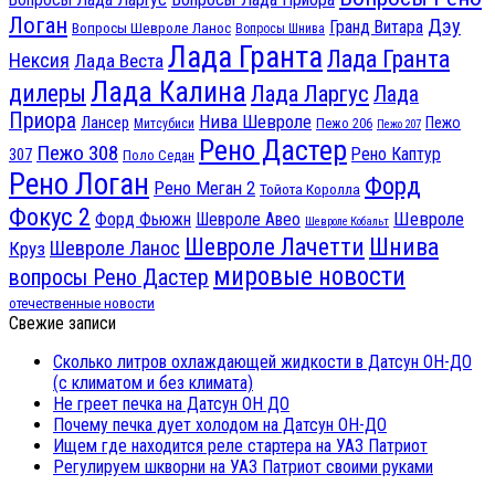
Логан
Дэу
Гранд Витара
Вопросы Шевроле Ланос
Вопросы Шнива
Лада Гранта
Лада Гранта
Нексия
Лада Веста
Лада Калина
дилеры
Лада Ларгус
Лада
Приора
Нива Шевроле
Лансер
Пежо
Пежо 206
Митсубиси
Пежо 207
Рено Дастер
Пежо 308
Рено Каптур
307
Поло Седан
Рено Логан
Форд
Рено Меган 2
Тойота Королла
Фокус 2
Шевроле
Форд Фьюжн
Шевроле Авео
Шевроле Кобальт
Шнива
Шевроле Лачетти
Шевроле Ланос
Круз
мировые новости
вопросы Рено Дастер
отечественные новости
Свежие записи
Сколько литров охлаждающей жидкости в Датсун ОН-ДО
(с климатом и без климата)
Не греет печка на Датсун ОН ДО
Почему печка дует холодом на Датсун ОН-ДО
Ищем где находится реле стартера на УАЗ Патриот
Регулируем шкворни на УАЗ Патриот своими руками