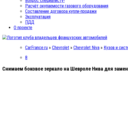
Вопрос специалисту!
Расчёт окупаемости газового оборудования
Составление договора купли-продажи
Эксплуатация
ПДД
О проекте
CarFrance.ru
»
Chevrolet
»
Chevrolet Niva
»
Кузов и сис
8
Снимаем боковое зеркало на Шевроле Нива для заме