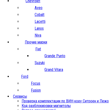
Chevrolet
Aveo
Cobalt
Lacetti
Lanos
Niva
Прочие марки
Fiat
Grande Punto
Suzuki
Grand Vitara
Ford
Focus
Fusion
Сервисы
Проверка комплектации по ВИН-коду Ситроен и Пежо
Код разблокировки магнитолы