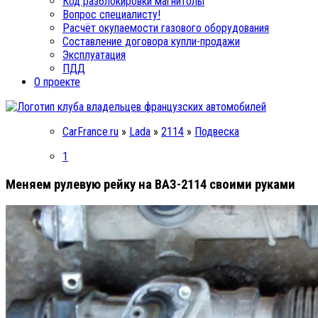
Код разблокировки магнитолы
Вопрос специалисту!
Расчёт окупаемости газового оборудования
Составление договора купли-продажи
Эксплуатация
ПДД
О проекте
CarFrance.ru
»
Lada
»
2114
»
Подвеска
1
Меняем рулевую рейку на ВАЗ-2114 своими руками