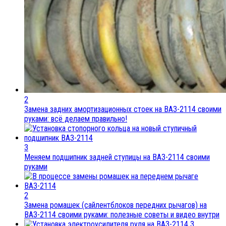
2
Замена задних амортизационных стоек на ВАЗ-2114 своими
руками: всё делаем правильно!
3
Меняем подшипник задней ступицы на ВАЗ-2114 своими
руками
2
Замена ромашек (сайлентблоков передних рычагов) на
ВАЗ-2114 своими руками: полезные советы и видео внутри
3