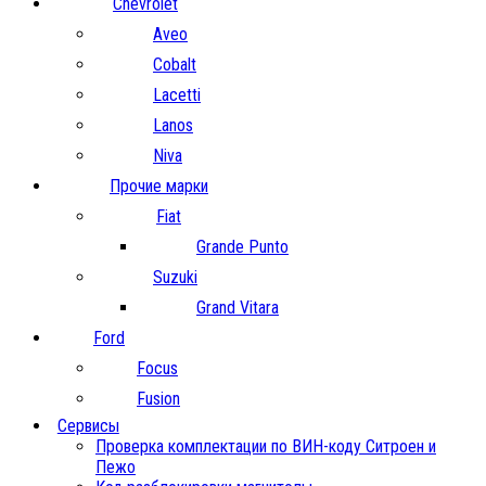
Chevrolet
Aveo
Cobalt
Lacetti
Lanos
Niva
Прочие марки
Fiat
Grande Punto
Suzuki
Grand Vitara
Ford
Focus
Fusion
Сервисы
Проверка комплектации по ВИН-коду Ситроен и
Пежо