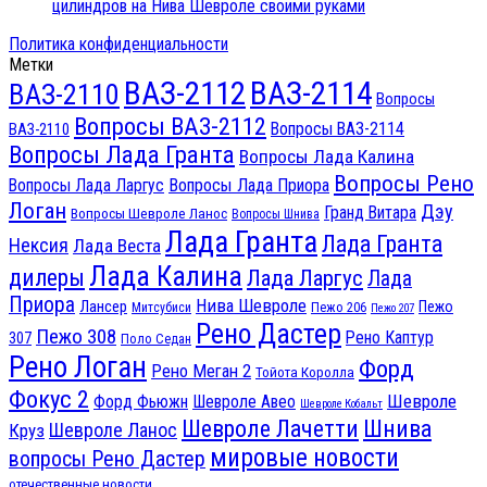
цилиндров на Нива Шевроле своими руками
Политика конфиденциальности
Метки
ВАЗ-2112
ВАЗ-2114
ВАЗ-2110
Вопросы
Вопросы ВАЗ-2112
Вопросы ВАЗ-2114
ВАЗ-2110
Вопросы Лада Гранта
Вопросы Лада Калина
Вопросы Рено
Вопросы Лада Ларгус
Вопросы Лада Приора
Логан
Дэу
Гранд Витара
Вопросы Шевроле Ланос
Вопросы Шнива
Лада Гранта
Лада Гранта
Нексия
Лада Веста
Лада Калина
дилеры
Лада Ларгус
Лада
Приора
Нива Шевроле
Лансер
Пежо
Пежо 206
Митсубиси
Пежо 207
Рено Дастер
Пежо 308
Рено Каптур
307
Поло Седан
Рено Логан
Форд
Рено Меган 2
Тойота Королла
Фокус 2
Шевроле
Форд Фьюжн
Шевроле Авео
Шевроле Кобальт
Шнива
Шевроле Лачетти
Шевроле Ланос
Круз
мировые новости
вопросы Рено Дастер
отечественные новости