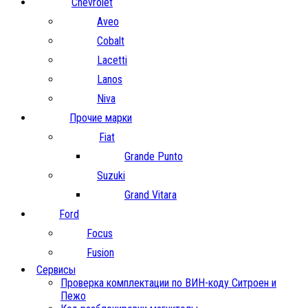
Chevrolet
Aveo
Cobalt
Lacetti
Lanos
Niva
Прочие марки
Fiat
Grande Punto
Suzuki
Grand Vitara
Ford
Focus
Fusion
Сервисы
Проверка комплектации по ВИН-коду Ситроен и
Пежо