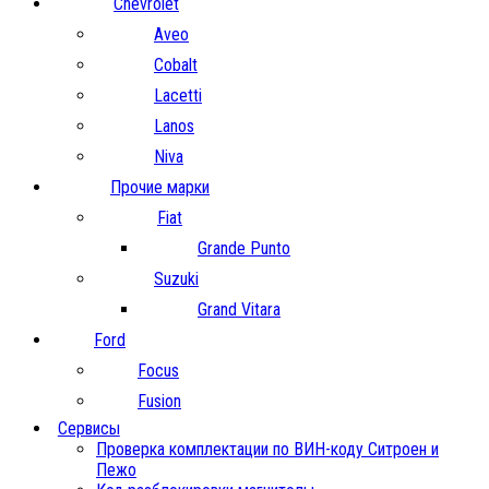
Chevrolet
Aveo
Cobalt
Lacetti
Lanos
Niva
Прочие марки
Fiat
Grande Punto
Suzuki
Grand Vitara
Ford
Focus
Fusion
Сервисы
Проверка комплектации по ВИН-коду Ситроен и
Пежо