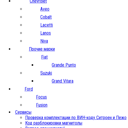
Chevrolet
Aveo
Cobalt
Lacetti
Lanos
Niva
Прочие марки
Fiat
Grande Punto
Suzuki
Grand Vitara
Ford
Focus
Fusion
Сервисы
Проверка комплектации по ВИН-коду Ситроен и Пежо
Код разблокировки магнитолы