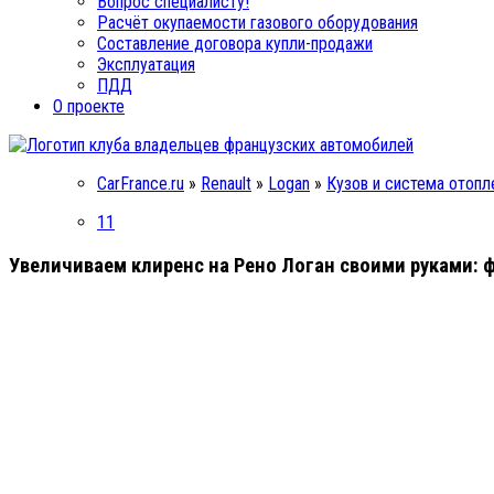
Вопрос специалисту!
Расчёт окупаемости газового оборудования
Составление договора купли-продажи
Эксплуатация
ПДД
О проекте
CarFrance.ru
»
Renault
»
Logan
»
Кузов и система отопл
11
Увеличиваем клиренс на Рено Логан своими руками: 