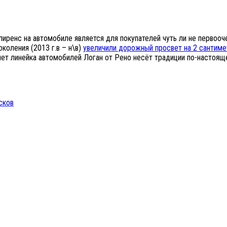
лиренс на автомобиле является для покупателей чуть ли не первоо
коления (2013 г.в – н\в)
увеличили дорожный просвет на 2 сантиме
 лет линейка автомобилей Логан от Рено несёт традиции по-настоящ
сков