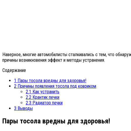
Наверное, многие автомобилисты сталкивались с тем, что обнаруж
причины возникновения эффект и методы устранения.
Содержание
1
Пары тосола вредны для здоровья!
2
Причины появления тосола под ковриком
2.1
Как устранить
2.2
Крантик печки
2.3
Радиатор печки
3
Выводы
Пары тосола вредны для здоровья!