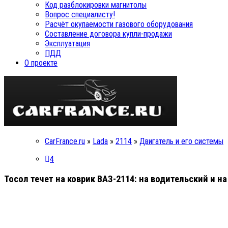
Код разблокировки магнитолы
Вопрос специалисту!
Расчёт окупаемости газового оборудования
Составление договора купли-продажи
Эксплуатация
ПДД
О проекте
CarFrance.ru
»
Lada
»
2114
»
Двигатель и его системы
4
Тосол течет на коврик ВАЗ-2114: на водительский и 