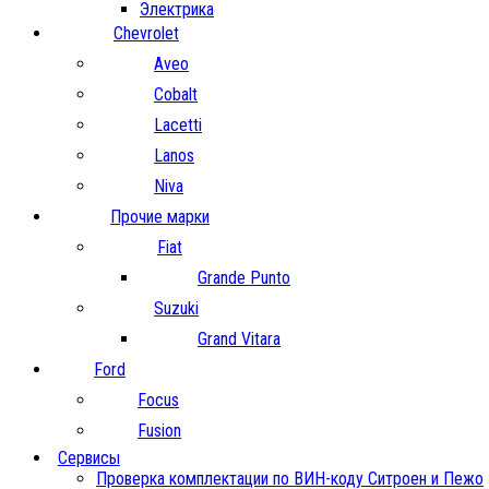
Электрика
Chevrolet
Aveo
Cobalt
Lacetti
Lanos
Niva
Прочие марки
Fiat
Grande Punto
Suzuki
Grand Vitara
Ford
Focus
Fusion
Сервисы
Проверка комплектации по ВИН-коду Ситроен и Пежо