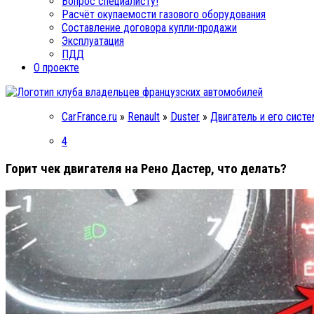
Вопрос специалисту!
Расчёт окупаемости газового оборудования
Составление договора купли-продажи
Эксплуатация
ПДД
О проекте
CarFrance.ru
»
Renault
»
Duster
»
Двигатель и его сист
4
Горит чек двигателя на Рено Дастер, что делать?