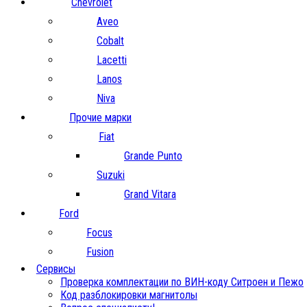
Chevrolet
Aveo
Cobalt
Lacetti
Lanos
Niva
Прочие марки
Fiat
Grande Punto
Suzuki
Grand Vitara
Ford
Focus
Fusion
Сервисы
Проверка комплектации по ВИН-коду Ситроен и Пежо
Код разблокировки магнитолы