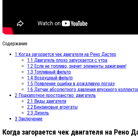
Содержание
1
Когда загорается чек двигателя на Рено Дастер
1.1
Двигатель плохо запускается с утра
1.2
Если не топливо, значит элементы зажигания!
1.3
Топливный фильтр
1.4
Воздушный фильтр
1.5
Появление ошибки в дождливую погоду
1.6
Датчик абсолютного давления впускного коллекто
2
Подкапотное пространство: двигатель
2.1
Виды двигателя
2.2
Бензиновые агрегаты
2.3
Дизель
3
Заключение
Когда загорается чек двигателя на Рено Д