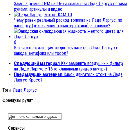
Замена ремня ГРМ на 16-ти клапанной Лада Ларгус своими
руками: артикулы и видео
10
Чему равен реальный расход топлива на Лада Ларгус: по
паспорту (технические характеристики), а в жизни?
6
Какая охлаждающая жидкость залита в Лада Ларгус с
завода: антифриз или тосол?
Следующий материал
Как заменить воздушный фильтр
на Ладе Ларгус с 16-ю клапанами (видео внутри)
Предыдущий материал
Какой двигатель стоит на Лада
Ларгус Кросс?
Тэги:
Лада Ларгус
Французы рулят
Сервисы