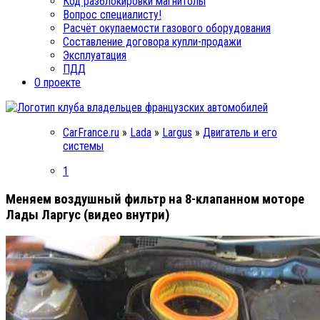
Код разблокировки магнитолы
Вопрос специалисту!
Расчёт окупаемости газового оборудования
Составление договора купли-продажи
Эксплуатация
ПДД
О проекте
CarFrance.ru
»
Lada
»
Largus
»
Двигатель и его
системы
1
Меняем воздушный фильтр на 8-клапанном моторе
Лады Ларгус (видео внутри)