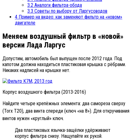
3.2
Аналоги фильтра-обода
3.3
Советы по выбору от Ларгусоводов
4
Пример на видео: как заменяют фильтр на «новом»
двигателе
Меняем воздушный фильтр в «новой»
версии Лада Ларгус
Допустим, автомобиль был выпущен после 2012 года. Под
капотом должна находиться пластиковая крышка с рёбрами.
Никаких надписей на крышке нет.
Корпус воздушного фильтра (2013-2016)
Найдите четыре крепёжных элемента: два самореза сверху
(Torx T20), два винта спереди (ключ «на 8»). Для откручивания
винтов нужен «круглый» ключ.
Два пластиковых язычка-защёлки удёрживают
корпус фильтра снизу. Нащупайте их рукой.