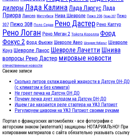
Лада Калина
дилеры
Лада Ларгус
Лада
Приора
Нива Шевроле
Лансер
Пежо
Пежо 206
Митсубиси
Пежо 207
Рено Дастер
Пежо 308
Рено Каптур
307
Поло Седан
Рено Логан
Форд
Рено Меган 2
Тойота Королла
Фокус 2
Шевроле
Форд Фьюжн
Шевроле Авео
Шевроле Кобальт
Шнива
Шевроле Лачетти
Шевроле Ланос
Круз
мировые новости
вопросы Рено Дастер
отечественные новости
Свежие записи
Сколько литров охлаждающей жидкости в Датсун ОН-ДО
(с климатом и без климата)
Не греет печка на Датсун ОН ДО
Почему печка дует холодом на Датсун ОН-ДО
Ищем где находится реле стартера на УАЗ Патриот
Регулируем шкворни на УАЗ Патриот своими руками
Портал о французских автомобилях - все фотографии с
авторским знаком (watermark) защищены НОТАРИАЛЬНО! При
копировании материалов с сайта обязательно указывать ссылку