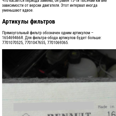
Что касается периода замены, он равен 15-ти тысячам км вне
зависимости от версии двигателя. Этот интервал иногда
уменьшают вдвое.
Артикулы фильтров
Прямоугольный фильтр обозначен одним артикулом –
165469466R. Для фильтра-обода артикулов будет больше:
7701070525, 7701047655, 7701069365.