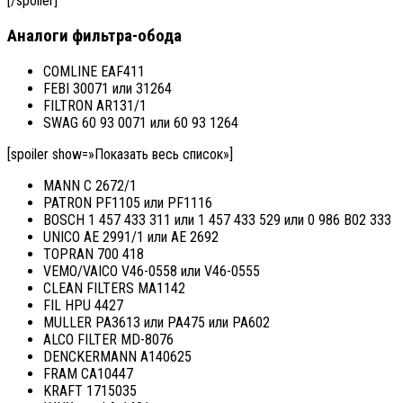
[/spoiler]
Аналоги фильтра-обода
COMLINE EAF411
FEBI 30071 или 31264
FILTRON AR131/1
SWAG 60 93 0071 или 60 93 1264
[spoiler show=»Показать весь список»]
MANN C 2672/1
PATRON PF1105 или PF1116
BOSCH 1 457 433 311 или 1 457 433 529 или 0 986 B02 333
UNICO AE 2991/1 или AE 2692
TOPRAN 700 418
VEMO/VAICO V46-0558 или V46-0555
CLEAN FILTERS MA1142
FIL HPU 4427
MULLER PA3613 или PA475 или PA602
ALCO FILTER MD-8076
DENCKERMANN A140625
FRAM CA10447
KRAFT 1715035