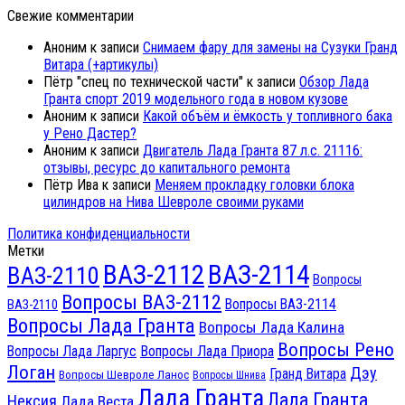
Свежие комментарии
Аноним
к записи
Снимаем фару для замены на Сузуки Гранд
Витара (+артикулы)
Пётр "спец по технической части"
к записи
Обзор Лада
Гранта спорт 2019 модельного года в новом кузове
Аноним
к записи
Какой объём и ёмкость у топливного бака
у Рено Дастер?
Аноним
к записи
Двигатель Лада Гранта 87 л.с. 21116:
отзывы, ресурс до капитального ремонта
Пётр Ива
к записи
Меняем прокладку головки блока
цилиндров на Нива Шевроле своими руками
Политика конфиденциальности
Метки
ВАЗ-2112
ВАЗ-2114
ВАЗ-2110
Вопросы
Вопросы ВАЗ-2112
Вопросы ВАЗ-2114
ВАЗ-2110
Вопросы Лада Гранта
Вопросы Лада Калина
Вопросы Рено
Вопросы Лада Ларгус
Вопросы Лада Приора
Логан
Дэу
Гранд Витара
Вопросы Шевроле Ланос
Вопросы Шнива
Лада Гранта
Лада Гранта
Нексия
Лада Веста