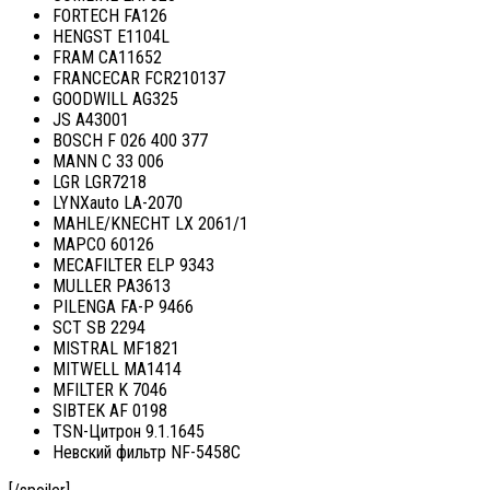
FORTECH FA126
HENGST E1104L
FRAM CA11652
FRANCECAR FCR210137
GOODWILL AG325
JS A43001
BOSCH F 026 400 377
MANN C 33 006
LGR LGR7218
LYNXauto LA-2070
MAHLE/KNECHT LX 2061/1
MAPCO 60126
MECAFILTER ELP 9343
MULLER PA3613
PILENGA FA-P 9466
SCT SB 2294
MISTRAL MF1821
MITWELL MA1414
MFILTER K 7046
SIBTEK AF 0198
TSN-Цитрон 9.1.1645
Невский фильтр NF-5458C