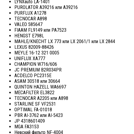
LYNXauto LA-1401
PUROLATOR A39216 или A39216
PURFLUX A1278
TECNOCAR A898
VALEO 585647
FIAAM FL9149 или PA7523
HENGST E798L
MAHLE/KNECHT LX 773 или LX 2061/1 или LX 2844
LEXUS 82009-88426
MEYLE 16-12 321 0005
UNIFLUX XA777
CHAMPION W716/606
JC PREMIUM B2R034PR
ACDELCO PC2315E
ASAM 30518 или 30664
QUINTON HAZELL WA6697
MECAFILTER EL3822
TECNOCAR A2205 или A898
STARLINE SF VF2531
OPTIMAL FA-01018
PBR AI-3762 или AI-5423
JP 4318601409
MGA FA3153
Невский фильтр NF-4004