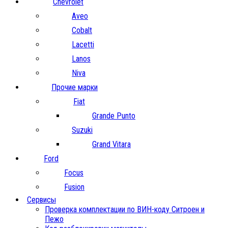
Chevrolet
Aveo
Cobalt
Lacetti
Lanos
Niva
Прочие марки
Fiat
Grande Punto
Suzuki
Grand Vitara
Ford
Focus
Fusion
Сервисы
Проверка комплектации по ВИН-коду Ситроен и
Пежо