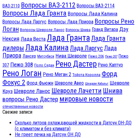
Вопросы ВАЗ-2112
Вопросы ВАЗ-2114
ВАЗ-2110
Вопросы Лада Гранта
Вопросы Лада Калина
Вопросы Рено
Вопросы Лада Ларгус
Вопросы Лада Приора
Логан
Дэу
Гранд Витара
Вопросы Шевроле Ланос
Вопросы Шнива
Лада Гранта
Лада Гранта
Нексия
Лада Веста
Лада Калина
дилеры
Лада Ларгус
Лада
Приора
Нива Шевроле
Лансер
Пежо
Пежо 206
Митсубиси
Пежо 207
Рено Дастер
Пежо 308
Рено Каптур
307
Поло Седан
Рено Логан
Форд
Рено Меган 2
Тойота Королла
Фокус 2
Шевроле
Форд Фьюжн
Шевроле Авео
Шевроле Кобальт
Шнива
Шевроле Лачетти
Шевроле Ланос
Круз
мировые новости
вопросы Рено Дастер
отечественные новости
Свежие записи
Сколько литров охлаждающей жидкости в Датсун ОН-ДО
(с климатом и без климата)
Не греет печка на Датсун ОН ДО