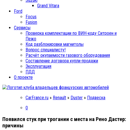
Suzuki
Grand Vitara
Ford
Focus
Fusion
Сервисы
Проверка комплектации по ВИН-коду Ситроен и
Пежо
Код разблокировки магнитолы
Вопрос специалисту!
Расчёт окупаемости газового оборудования
Составление договора купли-продажи
Эксплуатация
ПДД
О проекте
CarFrance.ru
»
Renault
»
Duster
»
Подвеска
0
Появился стук при трогании с места на Рено Дастер:
причины