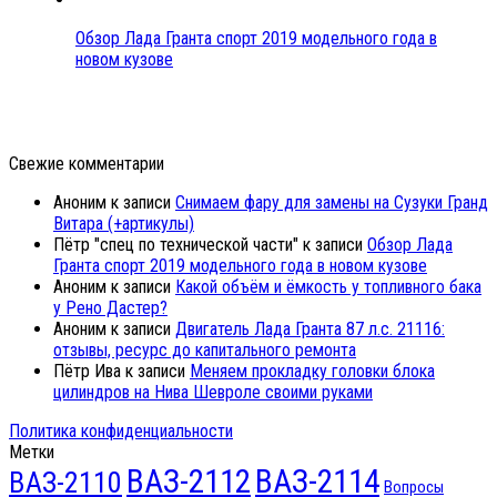
Обзор Лада Гранта спорт 2019 модельного года в
новом кузове
Свежие комментарии
Аноним
к записи
Снимаем фару для замены на Сузуки Гранд
Витара (+артикулы)
Пётр "спец по технической части"
к записи
Обзор Лада
Гранта спорт 2019 модельного года в новом кузове
Аноним
к записи
Какой объём и ёмкость у топливного бака
у Рено Дастер?
Аноним
к записи
Двигатель Лада Гранта 87 л.с. 21116:
отзывы, ресурс до капитального ремонта
Пётр Ива
к записи
Меняем прокладку головки блока
цилиндров на Нива Шевроле своими руками
Политика конфиденциальности
Метки
ВАЗ-2112
ВАЗ-2114
ВАЗ-2110
Вопросы