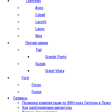
Chevrolet
Aveo
Cobalt
Lacetti
Lanos
Niva
Прочие марки
Fiat
Grande Punto
Suzuki
Grand Vitara
Ford
Focus
Fusion
Сервисы
Проверка комплектации по ВИН-коду Ситроен и Пежо
Код разблокировки магнитолы