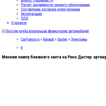
Вопрос специалисту!
Расчёт окупаемости газового оборудования
Составление договора купли-продажи
Эксплуатация
ПДД
О проекте
CarFrance.ru
»
Renault
»
Duster
»
Электрика
6
Меняем лампу ближнего света на Рено Дастер: артик