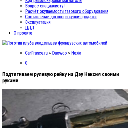
Код разблокировки магнитолы
Вопрос специалисту!
Расчёт окупаемости газового оборудования
Составление договора купли-продажи
Эксплуатация
ПДД
О проекте
CarFrance.ru
»
Daewoo
»
Nexia
0
Подтягиваем рулевую рейку на Дэу Нексия своими
руками