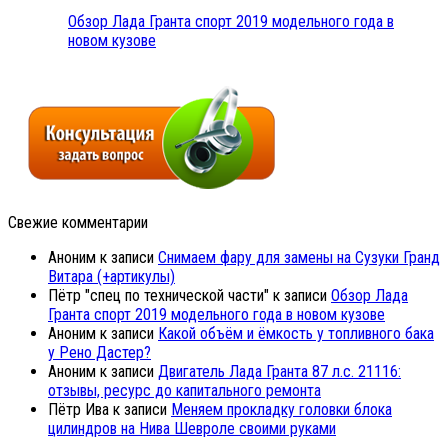
Обзор Лада Гранта спорт 2019 модельного года в
новом кузове
Свежие комментарии
Аноним
к записи
Снимаем фару для замены на Сузуки Гранд
Витара (+артикулы)
Пётр "спец по технической части"
к записи
Обзор Лада
Гранта спорт 2019 модельного года в новом кузове
Аноним
к записи
Какой объём и ёмкость у топливного бака
у Рено Дастер?
Аноним
к записи
Двигатель Лада Гранта 87 л.с. 21116:
отзывы, ресурс до капитального ремонта
Пётр Ива
к записи
Меняем прокладку головки блока
цилиндров на Нива Шевроле своими руками