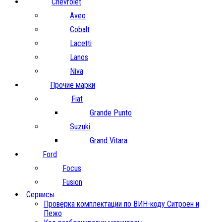
Chevrolet
Aveo
Cobalt
Lacetti
Lanos
Niva
Прочие марки
Fiat
Grande Punto
Suzuki
Grand Vitara
Ford
Focus
Fusion
Сервисы
Проверка комплектации по ВИН-коду Ситроен и
Пежо