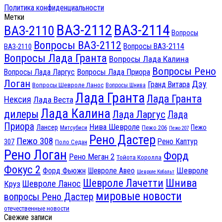
Политика конфиденциальности
Метки
ВАЗ-2112
ВАЗ-2114
ВАЗ-2110
Вопросы
Вопросы ВАЗ-2112
Вопросы ВАЗ-2114
ВАЗ-2110
Вопросы Лада Гранта
Вопросы Лада Калина
Вопросы Рено
Вопросы Лада Ларгус
Вопросы Лада Приора
Логан
Дэу
Гранд Витара
Вопросы Шевроле Ланос
Вопросы Шнива
Лада Гранта
Лада Гранта
Нексия
Лада Веста
Лада Калина
дилеры
Лада Ларгус
Лада
Приора
Нива Шевроле
Лансер
Пежо
Пежо 206
Митсубиси
Пежо 207
Рено Дастер
Пежо 308
Рено Каптур
307
Поло Седан
Рено Логан
Форд
Рено Меган 2
Тойота Королла
Фокус 2
Шевроле
Форд Фьюжн
Шевроле Авео
Шевроле Кобальт
Шнива
Шевроле Лачетти
Шевроле Ланос
Круз
мировые новости
вопросы Рено Дастер
отечественные новости
Свежие записи