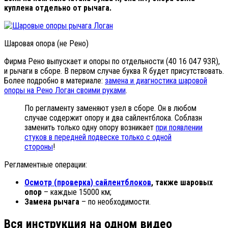
куплена отдельно от рычага.
Шаровая опора (не Рено)
Фирма Рено выпускает и опоры по отдельности (40 16 047 93R),
и рычаги в сборе. В первом случае буква R будет присутствовать.
Более подробно в материале:
замена и диагностика шаровой
опоры на Рено Логан своими руками
.
По регламенту заменяют узел в сборе. Он в любом
случае содержит опору и два сайлентблока. Соблазн
заменить только одну опору возникает
при появлении
стуков в передней подвеске только с одной
стороны
!
Регламентные операции:
Осмотр (проверка) сайлентблоков
, также шаровых
опор
– каждые 15000 км;
Замена рычага
– по необходимости.
Вся инструкция на одном видео