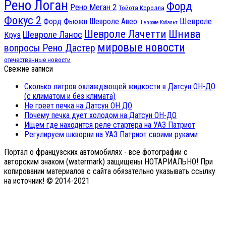
Рено Логан
Форд
Рено Меган 2
Тойота Королла
Фокус 2
Шевроле
Форд Фьюжн
Шевроле Авео
Шевроле Кобальт
Шнива
Шевроле Лачетти
Шевроле Ланос
Круз
мировые новости
вопросы Рено Дастер
отечественные новости
Свежие записи
Сколько литров охлаждающей жидкости в Датсун ОН-ДО
(с климатом и без климата)
Не греет печка на Датсун ОН ДО
Почему печка дует холодом на Датсун ОН-ДО
Ищем где находится реле стартера на УАЗ Патриот
Регулируем шкворни на УАЗ Патриот своими руками
Портал о французских автомобилях - все фотографии с
авторским знаком (watermark) защищены НОТАРИАЛЬНО! При
копировании материалов с сайта обязательно указывать ссылку
на источник! © 2014-2021