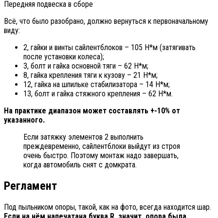
Передняя подвеска в сборе
Всё, что было разобрано, должно вернуться к первоначальному
виду:
2, гайки и винты сайлентблоков – 105 Н*м (затягивать
после установки колеса);
3, болт и гайка основной тяги – 62 Н*м;
8, гайка крепления тяги к кузову – 21 Н*м;
12, гайка на шпильке стабилизатора – 14 Н*м;
13, болт и гайка стяжного крепления – 62 Н*м.
На практике диапазон может составлять +-10% от
указанного.
Если затяжку элементов 2 выполнить
преждевременно, сайлентблоки выйдут из строя
очень быстро. Поэтому монтаж надо завершать,
когда автомобиль снят с домкрата.
Регламент
Под пыльником опоры, такой, как на фото, всегда находится шар.
Если на нём напечатана буква
R, значит, опора была