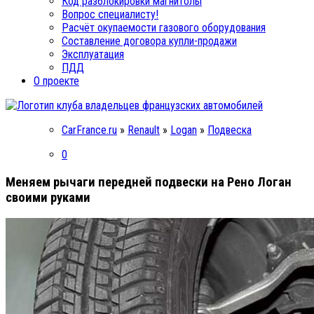
Код разблокировки магнитолы
Вопрос специалисту!
Расчёт окупаемости газового оборудования
Составление договора купли-продажи
Эксплуатация
ПДД
О проекте
CarFrance.ru
»
Renault
»
Logan
»
Подвеска
0
Меняем рычаги передней подвески на Рено Логан
своими руками