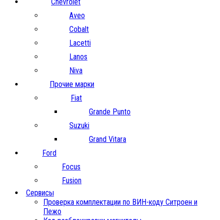
Chevrolet
Aveo
Cobalt
Lacetti
Lanos
Niva
Прочие марки
Fiat
Grande Punto
Suzuki
Grand Vitara
Ford
Focus
Fusion
Сервисы
Проверка комплектации по ВИН-коду Ситроен и
Пежо