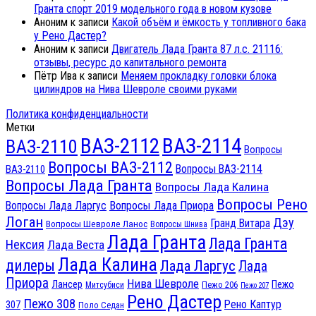
Гранта спорт 2019 модельного года в новом кузове
Аноним
к записи
Какой объём и ёмкость у топливного бака
у Рено Дастер?
Аноним
к записи
Двигатель Лада Гранта 87 л.с. 21116:
отзывы, ресурс до капитального ремонта
Пётр Ива
к записи
Меняем прокладку головки блока
цилиндров на Нива Шевроле своими руками
Политика конфиденциальности
Метки
ВАЗ-2112
ВАЗ-2114
ВАЗ-2110
Вопросы
Вопросы ВАЗ-2112
Вопросы ВАЗ-2114
ВАЗ-2110
Вопросы Лада Гранта
Вопросы Лада Калина
Вопросы Рено
Вопросы Лада Ларгус
Вопросы Лада Приора
Логан
Дэу
Гранд Витара
Вопросы Шевроле Ланос
Вопросы Шнива
Лада Гранта
Лада Гранта
Нексия
Лада Веста
Лада Калина
дилеры
Лада Ларгус
Лада
Приора
Нива Шевроле
Лансер
Пежо
Пежо 206
Митсубиси
Пежо 207
Рено Дастер
Пежо 308
Рено Каптур
307
Поло Седан