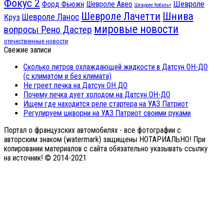
Фокус 2
Шевроле
Форд Фьюжн
Шевроле Авео
Шевроле Кобальт
Шнива
Шевроле Лачетти
Шевроле Ланос
Круз
мировые новости
вопросы Рено Дастер
отечественные новости
Свежие записи
Сколько литров охлаждающей жидкости в Датсун ОН-ДО
(с климатом и без климата)
Не греет печка на Датсун ОН ДО
Почему печка дует холодом на Датсун ОН-ДО
Ищем где находится реле стартера на УАЗ Патриот
Регулируем шкворни на УАЗ Патриот своими руками
Портал о французских автомобилях - все фотографии с
авторским знаком (watermark) защищены НОТАРИАЛЬНО! При
копировании материалов с сайта обязательно указывать ссылку
на источник! © 2014-2021