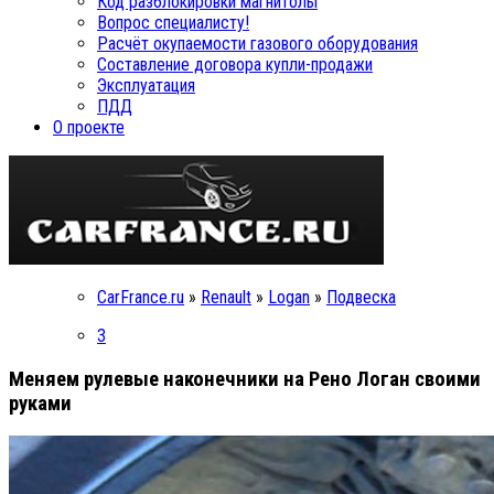
Код разблокировки магнитолы
Вопрос специалисту!
Расчёт окупаемости газового оборудования
Составление договора купли-продажи
Эксплуатация
ПДД
О проекте
CarFrance.ru
»
Renault
»
Logan
»
Подвеска
3
Меняем рулевые наконечники на Рено Логан своими
руками