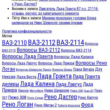
у Рено Дастер?
Аноним
к записи
Двигатель Лада Гранта 87 л.с. 21116:
отзывы, ресурс до капитального ремонта
Пётр Ива
к записи
Меняем прокладку головки блока
цилиндров на Нива Шевроле своими руками
Политика конфиденциальности
Метки
ВАЗ-2112
ВАЗ-2114
ВАЗ-2110
Вопросы
Вопросы ВАЗ-2112
Вопросы ВАЗ-2114
ВАЗ-2110
Вопросы Лада Гранта
Вопросы Лада Калина
Вопросы Рено
Вопросы Лада Ларгус
Вопросы Лада Приора
Логан
Дэу
Гранд Витара
Вопросы Шевроле Ланос
Вопросы Шнива
Лада Гранта
Лада Гранта
Нексия
Лада Веста
Лада Калина
дилеры
Лада Ларгус
Лада
Приора
Нива Шевроле
Лансер
Пежо
Пежо 206
Митсубиси
Пежо 207
Рено Дастер
Пежо 308
Рено Каптур
307
Поло Седан
Рено Логан
Форд
Рено Меган 2
Тойота Королла