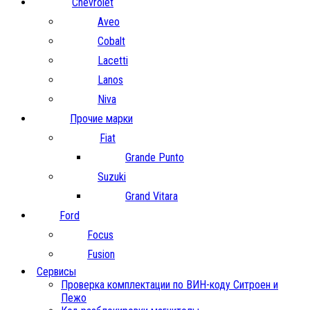
Chevrolet
Aveo
Cobalt
Lacetti
Lanos
Niva
Прочие марки
Fiat
Grande Punto
Suzuki
Grand Vitara
Ford
Focus
Fusion
Сервисы
Проверка комплектации по ВИН-коду Ситроен и
Пежо