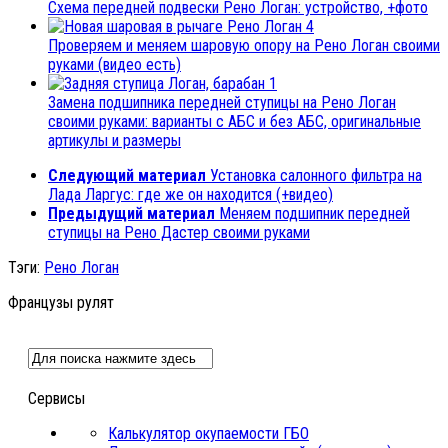
Схема передней подвески Рено Логан: устройство, +фото
4
Проверяем и меняем шаровую опору на Рено Логан своими
руками (видео есть)
1
Замена подшипника передней ступицы на Рено Логан
своими руками: варианты с АБС и без АБС, оригинальные
артикулы и размеры
Следующий материал
Установка салонного фильтра на
Лада Ларгус: где же он находится (+видео)
Предыдущий материал
Меняем подшипник передней
ступицы на Рено Дастер своими руками
Тэги:
Рено Логан
Французы рулят
Сервисы
Калькулятор окупаемости ГБО