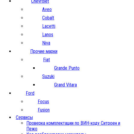
Chevrolet
Aveo
Cobalt
Lacetti
Lanos
Niva
Прочие марки
Fiat
Grande Punto
Suzuki
Grand Vitara
Ford
Focus
Fusion
Сервисы
Проверка комплектации по ВИН-коду Ситроен и
Пежо