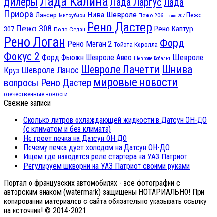
Лада Калина
дилеры
Лада Ларгус
Лада
Приора
Нива Шевроле
Лансер
Пежо
Пежо 206
Митсубиси
Пежо 207
Рено Дастер
Пежо 308
Рено Каптур
307
Поло Седан
Рено Логан
Форд
Рено Меган 2
Тойота Королла
Фокус 2
Шевроле
Форд Фьюжн
Шевроле Авео
Шевроле Кобальт
Шнива
Шевроле Лачетти
Шевроле Ланос
Круз
мировые новости
вопросы Рено Дастер
отечественные новости
Свежие записи
Сколько литров охлаждающей жидкости в Датсун ОН-ДО
(с климатом и без климата)
Не греет печка на Датсун ОН ДО
Почему печка дует холодом на Датсун ОН-ДО
Ищем где находится реле стартера на УАЗ Патриот
Регулируем шкворни на УАЗ Патриот своими руками
Портал о французских автомобилях - все фотографии с
авторским знаком (watermark) защищены НОТАРИАЛЬНО! При
копировании материалов с сайта обязательно указывать ссылку
на источник! © 2014-2021