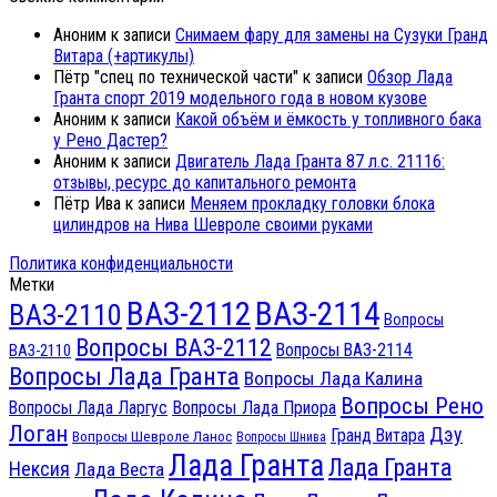
Аноним
к записи
Снимаем фару для замены на Сузуки Гранд
Витара (+артикулы)
Пётр "спец по технической части"
к записи
Обзор Лада
Гранта спорт 2019 модельного года в новом кузове
Аноним
к записи
Какой объём и ёмкость у топливного бака
у Рено Дастер?
Аноним
к записи
Двигатель Лада Гранта 87 л.с. 21116:
отзывы, ресурс до капитального ремонта
Пётр Ива
к записи
Меняем прокладку головки блока
цилиндров на Нива Шевроле своими руками
Политика конфиденциальности
Метки
ВАЗ-2112
ВАЗ-2114
ВАЗ-2110
Вопросы
Вопросы ВАЗ-2112
Вопросы ВАЗ-2114
ВАЗ-2110
Вопросы Лада Гранта
Вопросы Лада Калина
Вопросы Рено
Вопросы Лада Ларгус
Вопросы Лада Приора
Логан
Дэу
Гранд Витара
Вопросы Шевроле Ланос
Вопросы Шнива
Лада Гранта
Лада Гранта
Нексия
Лада Веста