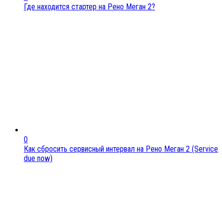
Где находится стартер на Рено Меган 2?
0
Как сбросить сервисный интервал на Рено Меган 2 (Service
due now)