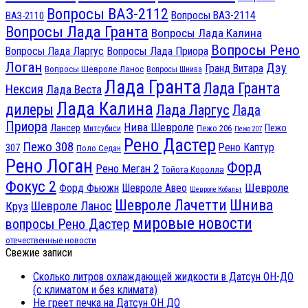
Вопросы ВАЗ-2112
Вопросы ВАЗ-2114
ВАЗ-2110
Вопросы Лада Гранта
Вопросы Лада Калина
Вопросы Рено
Вопросы Лада Ларгус
Вопросы Лада Приора
Логан
Дэу
Гранд Витара
Вопросы Шевроле Ланос
Вопросы Шнива
Лада Гранта
Лада Гранта
Нексия
Лада Веста
Лада Калина
дилеры
Лада Ларгус
Лада
Приора
Нива Шевроле
Лансер
Пежо
Пежо 206
Митсубиси
Пежо 207
Рено Дастер
Пежо 308
Рено Каптур
307
Поло Седан
Рено Логан
Форд
Рено Меган 2
Тойота Королла
Фокус 2
Шевроле
Форд Фьюжн
Шевроле Авео
Шевроле Кобальт
Шнива
Шевроле Лачетти
Шевроле Ланос
Круз
мировые новости
вопросы Рено Дастер
отечественные новости
Свежие записи
Сколько литров охлаждающей жидкости в Датсун ОН-ДО
(с климатом и без климата)
Не греет печка на Датсун ОН ДО