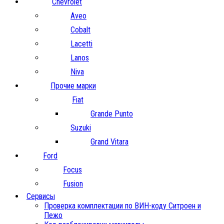
Chevrolet
Aveo
Cobalt
Lacetti
Lanos
Niva
Прочие марки
Fiat
Grande Punto
Suzuki
Grand Vitara
Ford
Focus
Fusion
Сервисы
Проверка комплектации по ВИН-коду Ситроен и
Пежо