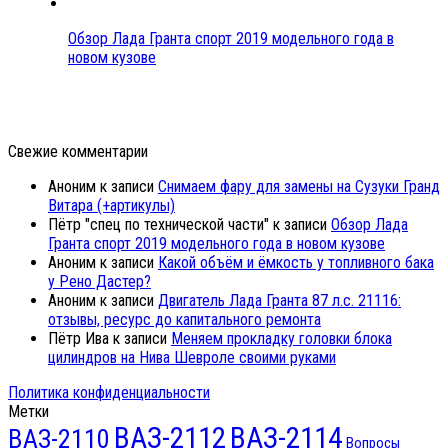
Обзор Лада Гранта спорт 2019 модельного года в
новом кузове
Свежие комментарии
Аноним
к записи
Снимаем фару для замены на Сузуки Гранд
Витара (+артикулы)
Пётр "спец по технической части"
к записи
Обзор Лада
Гранта спорт 2019 модельного года в новом кузове
Аноним
к записи
Какой объём и ёмкость у топливного бака
у Рено Дастер?
Аноним
к записи
Двигатель Лада Гранта 87 л.с. 21116:
отзывы, ресурс до капитального ремонта
Пётр Ива
к записи
Меняем прокладку головки блока
цилиндров на Нива Шевроле своими руками
Политика конфиденциальности
Метки
ВАЗ-2112
ВАЗ-2114
ВАЗ-2110
Вопросы