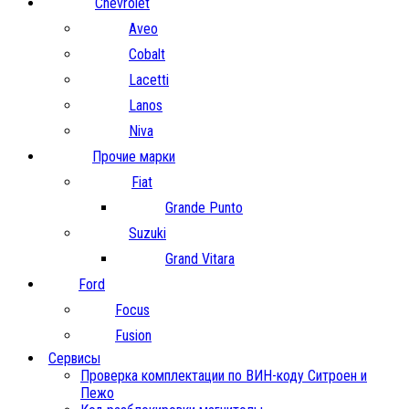
Chevrolet
Aveo
Cobalt
Lacetti
Lanos
Niva
Прочие марки
Fiat
Grande Punto
Suzuki
Grand Vitara
Ford
Focus
Fusion
Сервисы
Проверка комплектации по ВИН-коду Ситроен и
Пежо