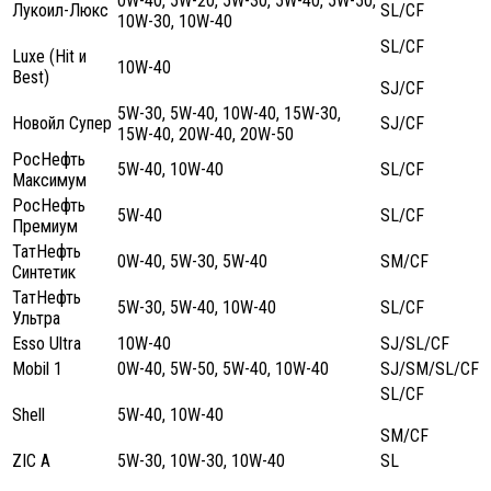
0W-40, 5W-20, 5W-30, 5W-40, 5W-50,
Лукоил-Люкс
SL/CF
10W-30, 10W-40
SL/CF
Luxe (Hit и
10W-40
Best)
SJ/CF
5W-30, 5W-40, 10W-40, 15W-30,
Новойл Супер
SJ/CF
15W-40, 20W-40, 20W-50
РосНефть
5W-40, 10W-40
SL/CF
Максимум
РосНефть
5W-40
SL/CF
Премиум
ТатНефть
0W-40, 5W-30, 5W-40
SM/CF
Синтетик
ТатНефть
5W-30, 5W-40, 10W-40
SL/CF
Ультра
Esso Ultra
10W-40
SJ/SL/CF
Mobil 1
0W-40, 5W-50, 5W-40, 10W-40
SJ/SM/SL/CF
SL/CF
Shell
5W-40, 10W-40
SM/CF
ZIC A
5W-30, 10W-30, 10W-40
SL