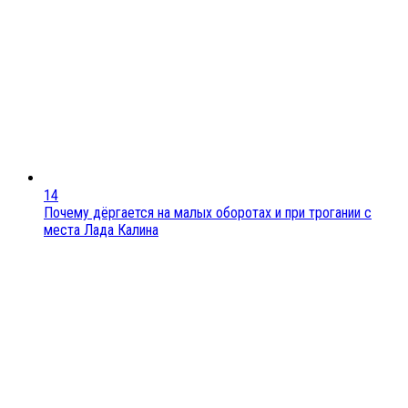
14
Почему дёргается на малых оборотах и при трогании с
места Лада Калина