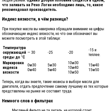
людей разный.
Однако добрая половина сходится в одном,
что заливать на Рено Логан необходимо лишь, то, какое
рекомендовал производитель.
Индекс вязкости, в чём разница?
При покупке масла вы наверняка обращали внимание на цифры
обозначающие индекс вязкости, но что они обозначают вы
можете посмотреть в этой таблице:
Температура
-15 и
окружающей
— 30
-25
-20
теплее.
среды до °C
Маркировка
10w30
0w30
5w30
15w40
индекса
10w40
0w40
5w40
15w50
вязкости
10w50
Теперь, когда вы знаете, такие нюансы в выборе масла для
двигателя, отдать предпочтение самому лучшему из тех которые
представлены на рынке не составит труда.
Немного слов о фильтрах
Масляный фильтр не та деталь, на которой стоит