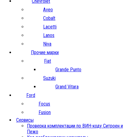
Chevrolet
Aveo
Cobalt
Lacetti
Lanos
Niva
Прочие марки
Fiat
Grande Punto
Suzuki
Grand Vitara
Ford
Focus
Fusion
Сервисы
Проверка комплектации по ВИН-коду Ситроен и
Пежо