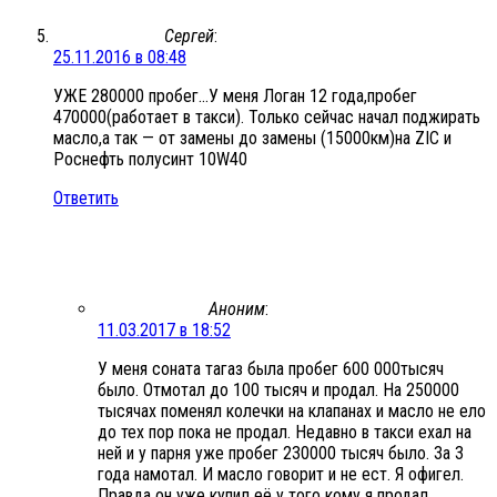
Сергей
:
25.11.2016 в 08:48
УЖЕ 280000 пробег…У меня Логан 12 года,пробег
470000(работает в такси). Только сейчас начал поджирать
масло,а так — от замены до замены (15000км)на ZIC и
Роснефть полусинт 10W40
Ответить
Аноним
:
11.03.2017 в 18:52
У меня соната тагаз была пробег 600 000тысяч
было. Отмотал до 100 тысяч и продал. На 250000
тысячах поменял колечки на клапанах и масло не ело
до тех пор пока не продал. Недавно в такси ехал на
ней и у парня уже пробег 230000 тысяч было. За 3
года намотал. И масло говорит и не ест. Я офигел.
Правда он уже купил её у того кому я продал.