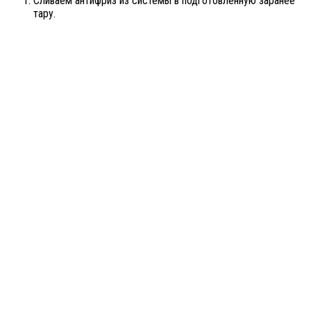
Сливаем антифриз из системы в подготовленную заранее
тару.