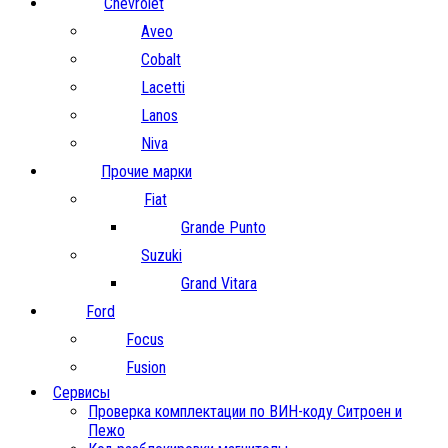
Chevrolet
Aveo
Cobalt
Lacetti
Lanos
Niva
Прочие марки
Fiat
Grande Punto
Suzuki
Grand Vitara
Ford
Focus
Fusion
Сервисы
Проверка комплектации по ВИН-коду Ситроен и
Пежо