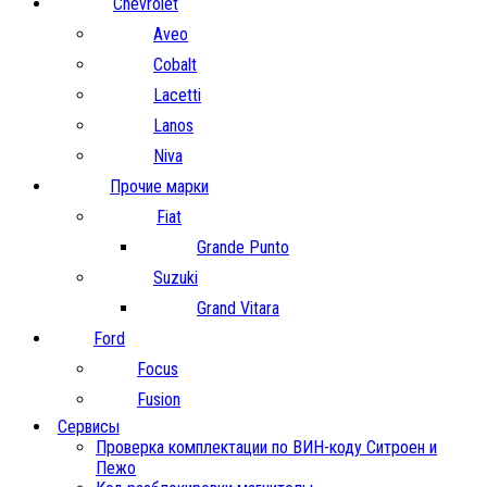
Chevrolet
Aveo
Cobalt
Lacetti
Lanos
Niva
Прочие марки
Fiat
Grande Punto
Suzuki
Grand Vitara
Ford
Focus
Fusion
Сервисы
Проверка комплектации по ВИН-коду Ситроен и
Пежо