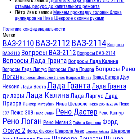
Аноним
к записи
Двигатель Лада Гранта 87 л.с. 21116:
отзывы, ресурс до капитального ремонта
Пётр Ива
к записи
Меняем прокладку головки блока
цилиндров на Нива Шевроле своими руками
Политика конфиденциальности
Метки
ВАЗ-2112
ВАЗ-2114
ВАЗ-2110
Вопросы
Вопросы ВАЗ-2112
Вопросы ВАЗ-2114
ВАЗ-2110
Вопросы Лада Гранта
Вопросы Лада Калина
Вопросы Рено
Вопросы Лада Ларгус
Вопросы Лада Приора
Логан
Дэу
Гранд Витара
Вопросы Шевроле Ланос
Вопросы Шнива
Лада Гранта
Лада Гранта
Нексия
Лада Веста
Лада Калина
дилеры
Лада Ларгус
Лада
Приора
Нива Шевроле
Лансер
Пежо
Пежо 206
Митсубиси
Пежо 207
Рено Дастер
Пежо 308
Рено Каптур
307
Поло Седан
Рено Логан
Форд
Рено Меган 2
Тойота Королла
Фокус 2
Шевроле
Форд Фьюжн
Шевроле Авео
Шевроле Кобальт
Шнива
Шевроле Лачетти