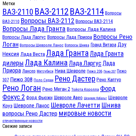
Метки
ВАЗ-2112
ВАЗ-2114
ВАЗ-2110
Вопросы
Вопросы ВАЗ-2112
Вопросы ВАЗ-2114
ВАЗ-2110
Вопросы Лада Гранта
Вопросы Лада Калина
Вопросы Рено
Вопросы Лада Ларгус
Вопросы Лада Приора
Логан
Дэу
Гранд Витара
Вопросы Шевроле Ланос
Вопросы Шнива
Лада Гранта
Лада Гранта
Нексия
Лада Веста
Лада Калина
дилеры
Лада Ларгус
Лада
Приора
Нива Шевроле
Лансер
Пежо
Пежо 206
Митсубиси
Пежо 207
Рено Дастер
Пежо 308
Рено Каптур
307
Поло Седан
Рено Логан
Форд
Рено Меган 2
Тойота Королла
Фокус 2
Шевроле
Форд Фьюжн
Шевроле Авео
Шевроле Кобальт
Шнива
Шевроле Лачетти
Шевроле Ланос
Круз
мировые новости
вопросы Рено Дастер
отечественные новости
Свежие записи