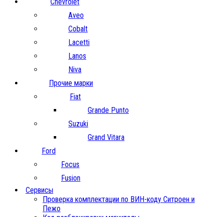
Chevrolet
Aveo
Cobalt
Lacetti
Lanos
Niva
Прочие марки
Fiat
Grande Punto
Suzuki
Grand Vitara
Ford
Focus
Fusion
Сервисы
Проверка комплектации по ВИН-коду Ситроен и
Пежо