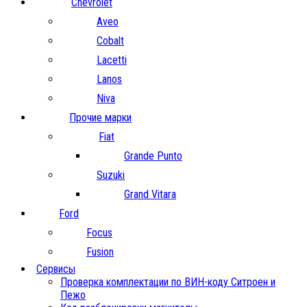
Chevrolet
Aveo
Cobalt
Lacetti
Lanos
Niva
Прочие марки
Fiat
Grande Punto
Suzuki
Grand Vitara
Ford
Focus
Fusion
Сервисы
Проверка комплектации по ВИН-коду Ситроен и
Пежо