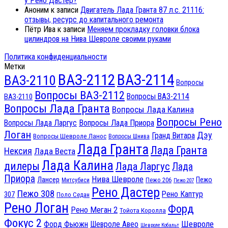
у Рено Дастер?
Аноним
к записи
Двигатель Лада Гранта 87 л.с. 21116:
отзывы, ресурс до капитального ремонта
Пётр Ива
к записи
Меняем прокладку головки блока
цилиндров на Нива Шевроле своими руками
Политика конфиденциальности
Метки
ВАЗ-2112
ВАЗ-2114
ВАЗ-2110
Вопросы
Вопросы ВАЗ-2112
Вопросы ВАЗ-2114
ВАЗ-2110
Вопросы Лада Гранта
Вопросы Лада Калина
Вопросы Рено
Вопросы Лада Ларгус
Вопросы Лада Приора
Логан
Дэу
Гранд Витара
Вопросы Шевроле Ланос
Вопросы Шнива
Лада Гранта
Лада Гранта
Нексия
Лада Веста
Лада Калина
дилеры
Лада Ларгус
Лада
Приора
Нива Шевроле
Лансер
Пежо
Пежо 206
Митсубиси
Пежо 207
Рено Дастер
Пежо 308
Рено Каптур
307
Поло Седан
Рено Логан
Форд
Рено Меган 2
Тойота Королла
Фокус 2
Шевроле
Форд Фьюжн
Шевроле Авео
Шевроле Кобальт