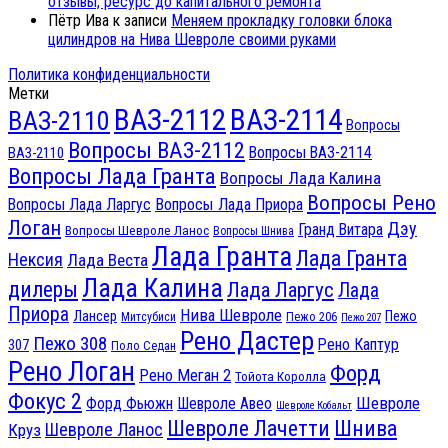
отзывы, ресурс до капитального ремонта
Пётр Ива
к записи
Меняем прокладку головки блока
цилиндров на Нива Шевроле своими руками
Политика конфиденциальности
Метки
ВАЗ-2112
ВАЗ-2114
ВАЗ-2110
Вопросы
Вопросы ВАЗ-2112
Вопросы ВАЗ-2114
ВАЗ-2110
Вопросы Лада Гранта
Вопросы Лада Калина
Вопросы Рено
Вопросы Лада Ларгус
Вопросы Лада Приора
Логан
Дэу
Гранд Витара
Вопросы Шевроле Ланос
Вопросы Шнива
Лада Гранта
Лада Гранта
Нексия
Лада Веста
Лада Калина
дилеры
Лада Ларгус
Лада
Приора
Нива Шевроле
Лансер
Пежо
Пежо 206
Митсубиси
Пежо 207
Рено Дастер
Пежо 308
Рено Каптур
307
Поло Седан
Рено Логан
Форд
Рено Меган 2
Тойота Королла
Фокус 2
Шевроле
Форд Фьюжн
Шевроле Авео
Шевроле Кобальт
Шнива
Шевроле Лачетти
Шевроле Ланос
Круз