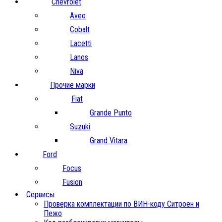
Chevrolet
Aveo
Cobalt
Lacetti
Lanos
Niva
Прочие марки
Fiat
Grande Punto
Suzuki
Grand Vitara
Ford
Focus
Fusion
Сервисы
Проверка комплектации по ВИН-коду Ситроен и
Пежо