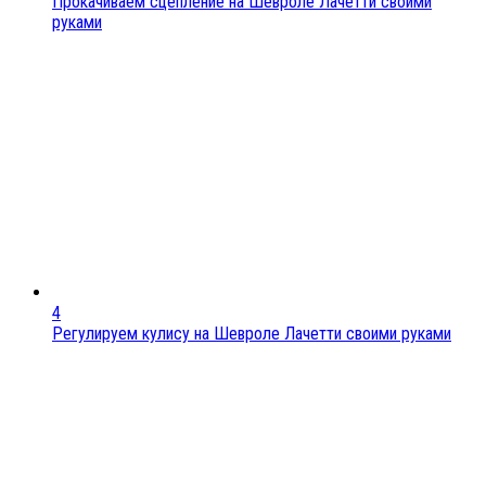
Прокачиваем сцепление на Шевроле Лачетти своими
руками
4
Регулируем кулису на Шевроле Лачетти своими руками