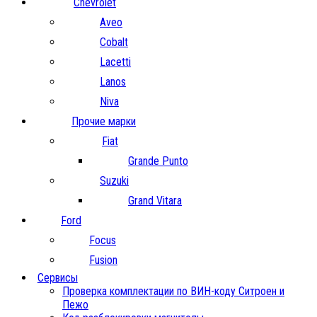
Chevrolet
Aveo
Cobalt
Lacetti
Lanos
Niva
Прочие марки
Fiat
Grande Punto
Suzuki
Grand Vitara
Ford
Focus
Fusion
Сервисы
Проверка комплектации по ВИН-коду Ситроен и
Пежо