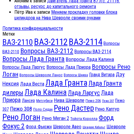
Аноним
к записи
Двигатель Лада Гранта 87 л.с. 21116:
отзывы, ресурс до капитального ремонта
Пётр Ива
к записи
Меняем прокладку головки блока
цилиндров на Нива Шевроле своими руками
Политика конфиденциальности
Метки
ВАЗ-2112
ВАЗ-2114
ВАЗ-2110
Вопросы
Вопросы ВАЗ-2112
Вопросы ВАЗ-2114
ВАЗ-2110
Вопросы Лада Гранта
Вопросы Лада Калина
Вопросы Рено
Вопросы Лада Ларгус
Вопросы Лада Приора
Логан
Дэу
Гранд Витара
Вопросы Шевроле Ланос
Вопросы Шнива
Лада Гранта
Лада Гранта
Нексия
Лада Веста
Лада Калина
дилеры
Лада Ларгус
Лада
Приора
Нива Шевроле
Лансер
Пежо
Пежо 206
Митсубиси
Пежо 207
Рено Дастер
Пежо 308
Рено Каптур
307
Поло Седан
Рено Логан
Форд
Рено Меган 2
Тойота Королла
Фокус 2
Шевроле
Форд Фьюжн
Шевроле Авео
Шевроле Кобальт
Шнива