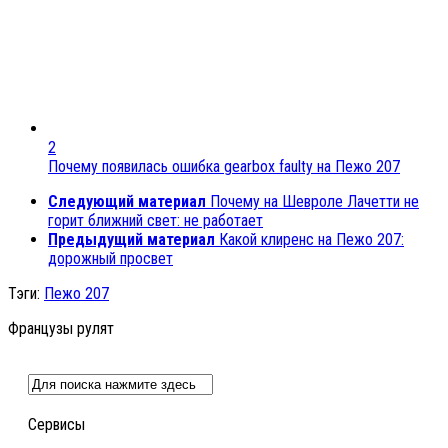
2
Почему появилась ошибка gearbox faulty на Пежо 207
Следующий материал
Почему на Шевроле Лачетти не
горит ближний свет: не работает
Предыдущий материал
Какой клиренс на Пежо 207:
дорожный просвет
Тэги:
Пежо 207
Французы рулят
Сервисы