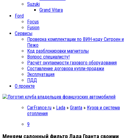
Suzuki
Grand Vitara
Ford
Focus
Fusion
Сервисы
Проверка комплектации по ВИН-коду Ситроен и
Пежо
Код разблокировки магнитолы
Вопрос специалисту!
Расчёт окупаемости газового оборудования
Составление договора купли-продажи
Эксплуатация
ПДД
О проекте
CarFrance.ru
»
Lada
»
Granta
»
Кузов и система
отопления
9
Меняем салонный фильтр Лада Гранта своими