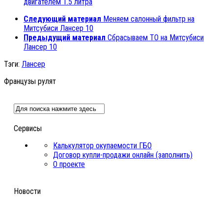
двигателем 1.5 литра
Следующий материал
Меняем салонный фильтр на
Митсубиси Лансер 10
Предыдущий материал
Сбрасываем ТО на Митсубиси
Лансер 10
Тэги:
Лансер
Французы рулят
Сервисы
Калькулятор окупаемости ГБО
Договор купли-продажи онлайн (заполнить)
О проекте
Новости