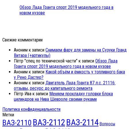
Обзор Лада Гранта спорт 2019 модельного года в
новом кузове
Свежие комментарии
Аноним
к записи
Снимаем фару для замены на Сузуки Гранд
Витара (+артикулы)
Пётр "спец по технической части"
к записи
Обзор Лада
Гранта спорт 2019 модельного года в новом кузове
Аноним
к записи
Какой объём и ёмкость у топливного бака
у Рено Дастер?
Аноним
к записи
Двигатель Лада Гранта 87 л.с. 21116:
отзывы, ресурс до капитального ремонта
Пётр Ива
к записи
Меняем прокладку головки блока
цилиндров на Нива Шевроле своими руками
Политика конфиденциальности
Метки
ВАЗ-2112
ВАЗ-2114
ВАЗ-2110
Вопросы