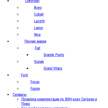
Chevrolet
Aveo
Cobalt
Lacetti
Lanos
Niva
Прочие марки
Fiat
Grande Punto
Suzuki
Grand Vitara
Ford
Focus
Fusion
Сервисы
Проверка комплектации по ВИН-коду Ситроен и
Пежо