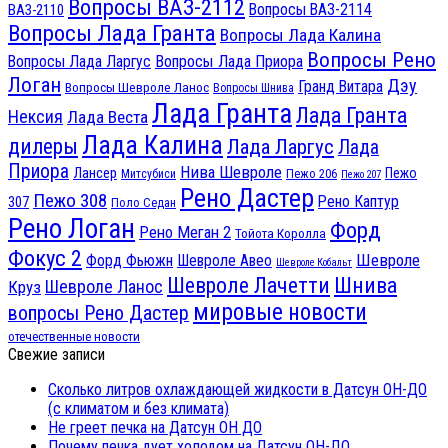
Вопросы ВАЗ-2112
Вопросы ВАЗ-2114
ВАЗ-2110
Вопросы Лада Гранта
Вопросы Лада Калина
Вопросы Рено
Вопросы Лада Ларгус
Вопросы Лада Приора
Логан
Дэу
Гранд Витара
Вопросы Шевроле Ланос
Вопросы Шнива
Лада Гранта
Лада Гранта
Нексия
Лада Веста
Лада Калина
дилеры
Лада Ларгус
Лада
Приора
Нива Шевроле
Лансер
Пежо
Пежо 206
Митсубиси
Пежо 207
Рено Дастер
Пежо 308
Рено Каптур
307
Поло Седан
Рено Логан
Форд
Рено Меган 2
Тойота Королла
Фокус 2
Шевроле
Форд Фьюжн
Шевроле Авео
Шевроле Кобальт
Шнива
Шевроле Лачетти
Шевроле Ланос
Круз
мировые новости
вопросы Рено Дастер
отечественные новости
Свежие записи
Сколько литров охлаждающей жидкости в Датсун ОН-ДО
(с климатом и без климата)
Не греет печка на Датсун ОН ДО
Почему печка дует холодом на Датсун ОН-ДО