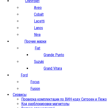
Chevrolet
Aveo
Cobalt
Lacetti
Lanos
Niva
Прочие марки
Fiat
Grande Punto
Suzuki
Grand Vitara
Ford
Focus
Fusion
Сервисы
Проверка комплектации по ВИН-коду Ситроен и Пежо
Код разблокировки магнитолы